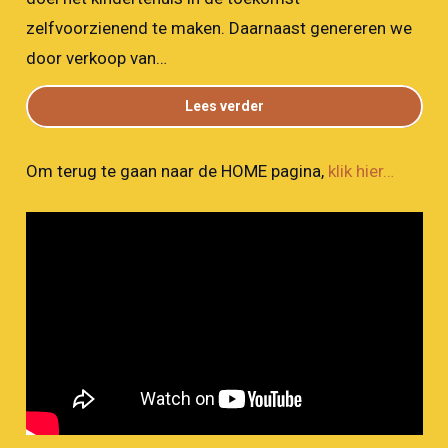
zelfvoorzienend te maken. Daarnaast genereren we
door verkoop van…
Lees verder
Om terug te gaan naar de HOME pagina,
klik hier…